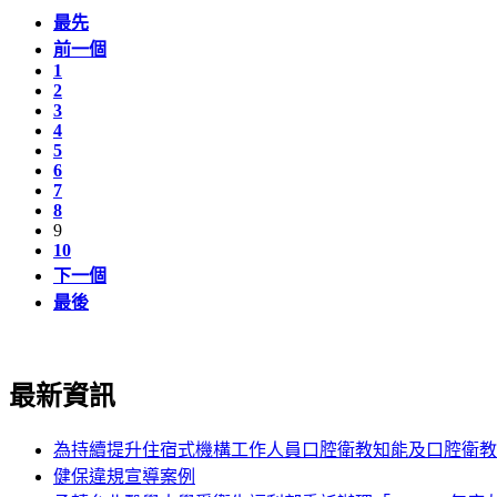
最先
前一個
1
2
3
4
5
6
7
8
9
10
下一個
最後
最新資訊
為持續提升住宿式機構工作人員口腔衛教知能及口腔衛教
健保違規宣導案例