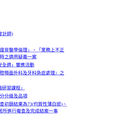
會計師)
違背醫學倫理」、「業務上不正
時之適用疑義一案
安全週」響應活動
腔顎面外科及牙科急症處理』之
階研習課程」
部分分級及品項
初篩結果為73(均質性薄白斑)、
住居所進行複查及完成結案一事