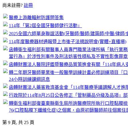
尚未註冊?
註冊
醫療上游離輻射防護問答集
114年「第2屆全國牙醫師健行活動」
2025全國六師單身聯誼活動(牙醫師/醫師/建築師/中醫/律師/
114年度醫療器材通報暨上市後子法規說明會(實體+直播場)
函轉衛生福利部有關醫事人員專門職業法律所稱「執行業務
當行為」於涉性別事件及刑法妨害性穩私及不實性影像罪章
函轉財團法人醫院評鑑暨醫療品質策進會有關「114年病人
轉二年期牙醫師畢業後一般醫學訓練計畫必修訓練項目『口
24小時訓練課綱訊息
函轉財團法人藥害救濟基金會「114年醫療爭議調解人才進
行政院於114年8月25日公告修正「管制藥品分級及品項」
轉衛生福利部復臺東縣衛生局所詢醫療院所執行口腔黏膜檢查
76(口腔黏膜下纖維化症)之個案，由原初篩醫師前往個案
第 9 頁, 共 25 頁