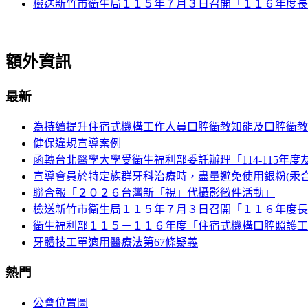
檢送新竹市衛生局１１５年７月３日召開「１１６年度長
額外資訊
最新
為持續提升住宿式機構工作人員口腔衛教知能及口腔衛教
健保違規宣導案例
函轉台北醫學大學受衛生福利部委託辦理「114-115
宣導會員於特定族群牙科治療時，盡量避免使用銀粉(汞合
聯合報「２０２６台灣新「視」代攝影徵件活動」
檢送新竹市衛生局１１５年７月３日召開「１１６年度長
衛生福利部１１５－１１６年度「住宿式機構口腔照護工
牙體技工單適用醫療法第67條疑義
熱門
公會位置圖