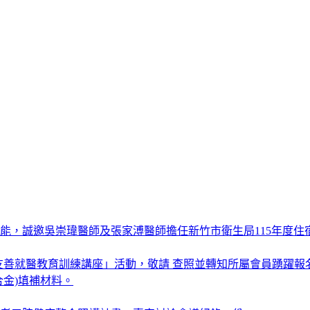
能，誠邀吳崇瑋醫師及張家溥醫師擔任新竹市衛生局115年度
年度友善就醫教育訓練講座」活動，敬請 查照並轉知所屬會員踴躍報
金)填補材料。