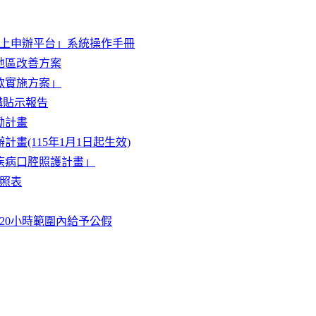
上申辦平台」系統操作手冊
地區改善方案
款實施方案」
講貼示報告
勵計畫
畫(115年1月1日起生效)
疾病口腔照護計畫」
照表
20小時範圍內給予公假