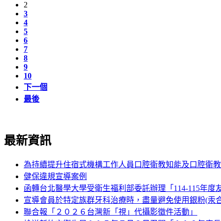
2
3
4
5
6
7
8
9
10
下一個
最後
最新資訊
為持續提升住宿式機構工作人員口腔衛教知能及口腔衛教
健保違規宣導案例
函轉台北醫學大學受衛生福利部委託辦理「114-115
宣導會員於特定族群牙科治療時，盡量避免使用銀粉(汞合
聯合報「２０２６台灣新「視」代攝影徵件活動」