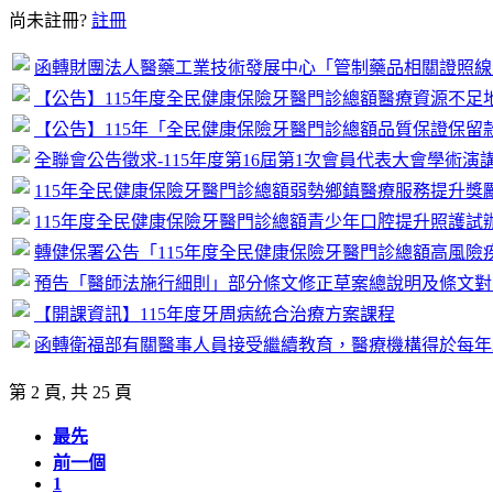
尚未註冊?
註冊
函轉財團法人醫藥工業技術發展中心「管制藥品相關證照線
【公告】115年度全民健康保險牙醫門診總額醫療資源不足
【公告】115年「全民健康保險牙醫門診總額品質保證保留
全聯會公告徵求-115年度第16屆第1次會員代表大會學術演
115年全民健康保險牙醫門診總額弱勢鄉鎮醫療服務提升獎
115年度全民健康保險牙醫門診總額青少年口腔提升照護試辦計
轉健保署公告「115年度全民健康保險牙醫門診總額高風險
預告「醫師法施行細則」部分條文修正草案總說明及條文對
【開課資訊】115年度牙周病統合治療方案課程
函轉衛福部有關醫事人員接受繼續教育，醫療機構得於每年
第 2 頁, 共 25 頁
最先
前一個
1