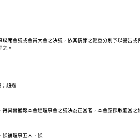
監事聯席會議或會員大會之決議，依其情節之輕重分別予以警告或
理之。
權；超過
者，得具實呈報本會經理事會之議決為正當者，本會應採取適當之
、候補理事五人、候