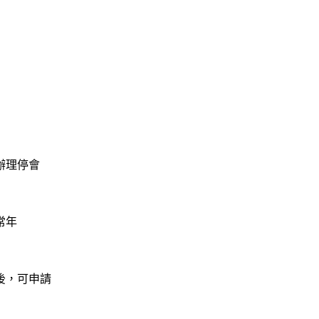
辦理停會
。
常年
後，可申請