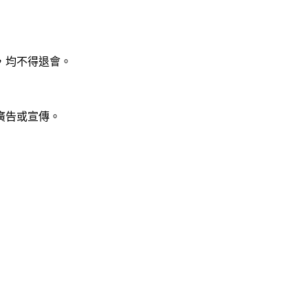
，均不得退會。
廣告或宣傳。