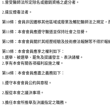
1.曾受醫師法所定除名或撤銷資格之處分者。
2.違反煙毒法者。
第10條：會員非因遷移其他區域或廢業及觸犯醫師法之規定
第11條：本會會員應遵守醫道並保持社會之信譽。
第12條：本會會員關於其經歷經驗及技術療法報酬等不得於
第13條：本會會員應享之權利如下：
1.選舉、被選舉、罷免及提議發言、表決諸權。
2.享有本會有關各項福利設施之權。
第14條：本會會員應盡之義務如下：
1.遵守本會會員公約與章程。
2.服從本會之議決事項。
3.擔任本會所推舉及決議指定之職務。