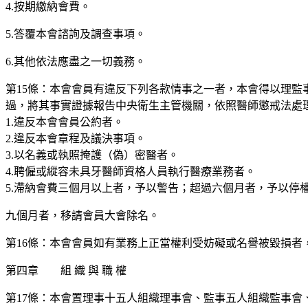
4.按期繳納會費。
5.答覆本會諮詢及調查事項。
6.其他依法應盡之一切義務。
第15條：本會會員有違反下列各款情事之一者，本會得以理
過，將其事實證據報告中央衛生主管機關，依照醫師懲戒法處
1.違反本會會員公約者。
2.違反本會章程及議決事項。
3.以名義或執照掩護（偽）密醫者。
4.聘僱或縱容未具牙醫師資格人員執行醫療業務者。
5.滯納會費三個月以上者，予以警告；超過六個月者，予以停
九個月者，移請會員大會除名。
第16條：本會會員如有業務上正當權利受妨礙或名譽被毀損
第四章 組 織 與 職 權
第17條：本會置理事十五人組織理事會、監事五人組織監事會