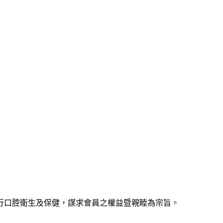
行口腔衛生及保健，謀求會員之權益暨親睦為宗旨。