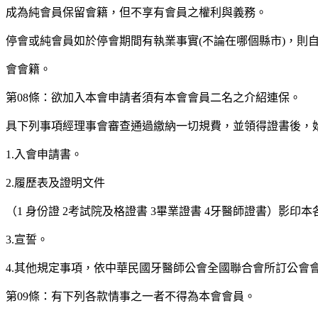
成為純會員保留會籍，但不享有會員之權利與義務。
停會或純會員如於停會期間有執業事實(不論在哪個縣市)，則
會會籍。
第08條：欲加入本會申請者須有本會會員二名之介紹連保。
具下列事項經理事會審查通過繳納一切規費，並領得證書後，
1.入會申請書。
2.履歷表及證明文件
（1 身份證 2考試院及格證書 3畢業證書 4牙醫師證書）影印
3.宣誓。
4.其他規定事項，依中華民國牙醫師公會全國聯合會所訂公會
第09條：有下列各款情事之一者不得為本會會員。