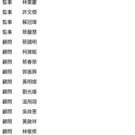
監事
林東慶
監事
許文傑
監事
蘇冠瑋
監事
蔡馥慧
顧問
蔡國明
顧問
柯建銘
顧問
蔡春榮
顧問
郭振興
顧問
黃明燦
顧問
劉光雄
顧問
溫飛翊
顧問
吳政憲
顧問
黃啟祥
顧問
林敬修