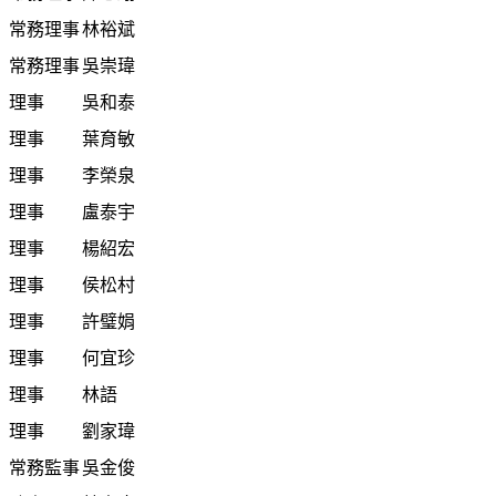
常務理事
林裕斌
常務理事
吳崇瑋
理事
吳和泰
理事
葉育敏
理事
李榮泉
理事
盧泰宇
理事
楊紹宏
理事
侯松村
理事
許璧娟
理事
何宜珍
理事
林語
理事
劉家瑋
常務監事
吳金俊