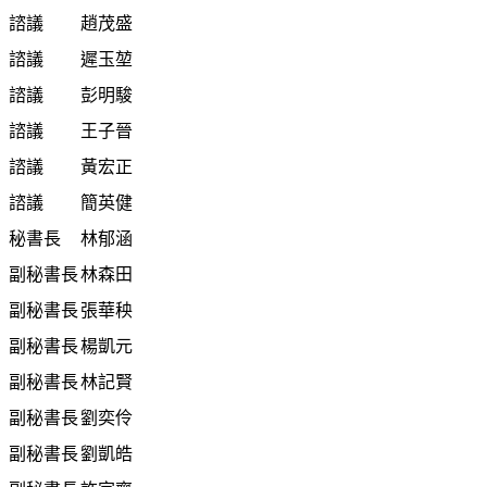
諮議
趙茂盛
諮議
遲玉堃
諮議
彭明駿
諮議
王子晉
諮議
黃宏正
諮議
簡英健
秘書長
林郁涵
副秘書長
林森田
副秘書長
張華秧
副秘書長
楊凱元
副秘書長
林記賢
副秘書長
劉奕伶
副秘書長
劉凱皓