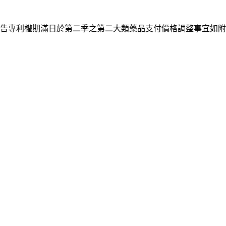
利權期滿日於第二季之第二大類藥品支付價格調整事宜如附件;前揭資料請於